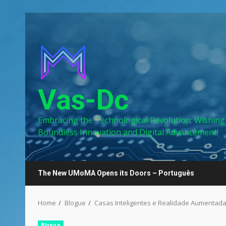
Skip
to
content
Vas-Dc
Embracing the Technological Revolution: Wishing
Boundless Innovation and Digital Advancement!
The New UMoMA Opens its Doors – Português
Home
Blogue
Casas Inteligentes e Realidade Aumentada
Blogue