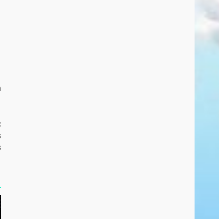
a
:
s
s